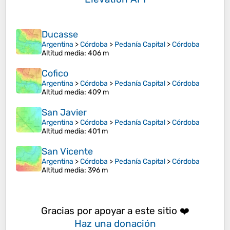
Ducasse
Argentina
>
Córdoba
>
Pedanía Capital
>
Córdoba
Altitud media
: 406 m
Cofico
Argentina
>
Córdoba
>
Pedanía Capital
>
Córdoba
Altitud media
: 409 m
San Javier
Argentina
>
Córdoba
>
Pedanía Capital
>
Córdoba
Altitud media
: 401 m
San Vicente
Argentina
>
Córdoba
>
Pedanía Capital
>
Córdoba
Altitud media
: 396 m
Gracias por apoyar a este sitio ❤️
Haz una donación