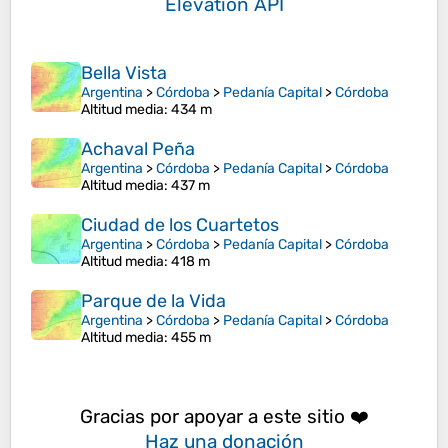
Elevation API
Bella Vista
Argentina
>
Córdoba
>
Pedanía Capital
>
Córdoba
Altitud media
: 434 m
Achaval Peña
Argentina
>
Córdoba
>
Pedanía Capital
>
Córdoba
Altitud media
: 437 m
Ciudad de los Cuartetos
Argentina
>
Córdoba
>
Pedanía Capital
>
Córdoba
Altitud media
: 418 m
Parque de la Vida
Argentina
>
Córdoba
>
Pedanía Capital
>
Córdoba
Altitud media
: 455 m
Gracias por apoyar a este sitio ❤️
Haz una donación