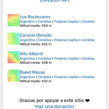
Elevation API
Los Boulevares
Argentina
>
Córdoba
>
Pedanía Capital
>
Córdoba
Altitud media
: 454 m
Coronel Olmedo
Argentina
>
Córdoba
>
Pedanía Capital
>
Córdoba
Altitud media
: 422 m
Alto Alberdi
Argentina
>
Córdoba
>
Pedanía Capital
>
Córdoba
Altitud media
: 428 m
Bialet Masse
Argentina
>
Córdoba
>
Pedanía Capital
>
Córdoba
Altitud media
: 432 m
Gracias por apoyar a este sitio ❤️
Haz una donación