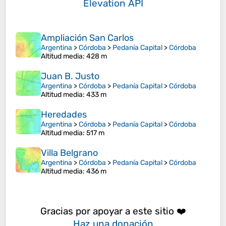
Elevation API
Ampliación San Carlos
Argentina
>
Córdoba
>
Pedanía Capital
>
Córdoba
Altitud media
: 428 m
Juan B. Justo
Argentina
>
Córdoba
>
Pedanía Capital
>
Córdoba
Altitud media
: 433 m
Heredades
Argentina
>
Córdoba
>
Pedanía Capital
>
Córdoba
Altitud media
: 517 m
Villa Belgrano
Argentina
>
Córdoba
>
Pedanía Capital
>
Córdoba
Altitud media
: 436 m
Gracias por apoyar a este sitio ❤️
Haz una donación