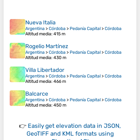
Nueva Italia
Argentina
>
Córdoba
>
Pedanía Capital
>
Córdoba
Altitud media
: 415 m
Rogelio Martínez
Argentina
>
Córdoba
>
Pedanía Capital
>
Córdoba
Altitud media
: 430 m
Villa Libertador
Argentina
>
Córdoba
>
Pedanía Capital
>
Córdoba
Altitud media
: 466 m
Balcarce
Argentina
>
Córdoba
>
Pedanía Capital
>
Córdoba
Altitud media
: 450 m
👉
Easily
get elevation data in JSON,
GeoTIFF and KML formats
using