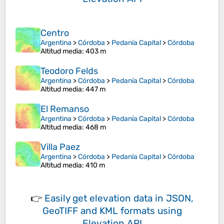
Centro
Argentina
>
Córdoba
>
Pedanía Capital
>
Córdoba
Altitud media
: 403 m
Teodoro Felds
Argentina
>
Córdoba
>
Pedanía Capital
>
Córdoba
Altitud media
: 447 m
El Remanso
Argentina
>
Córdoba
>
Pedanía Capital
>
Córdoba
Altitud media
: 468 m
Villa Paez
Argentina
>
Córdoba
>
Pedanía Capital
>
Córdoba
Altitud media
: 410 m
👉
Easily
get elevation data in JSON,
GeoTIFF and KML formats
using
Elevation API