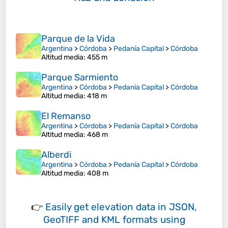
Parque de la Vida
Argentina
>
Córdoba
>
Pedanía Capital
>
Córdoba
Altitud media
: 455 m
Parque Sarmiento
Argentina
>
Córdoba
>
Pedanía Capital
>
Córdoba
Altitud media
: 418 m
El Remanso
Argentina
>
Córdoba
>
Pedanía Capital
>
Córdoba
Altitud media
: 468 m
Alberdi
Argentina
>
Córdoba
>
Pedanía Capital
>
Córdoba
Altitud media
: 408 m
👉
Easily
get elevation data in JSON,
GeoTIFF and KML formats
using