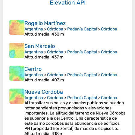
Elevation API
Rogelio Martínez
Argentina
>
Córdoba
>
Pedanía Capital
>
Córdoba
Altitud media
: 430 m
San Marcelo
Argentina
>
Córdoba
>
Pedanía Capital
>
Córdoba
Altitud media
: 437 m
Centro
Argentina
>
Córdoba
>
Pedanía Capital
>
Córdoba
Altitud media
: 403 m
Nueva Córdoba
Argentina
>
Córdoba
>
Pedanía Capital
>
Córdoba
Al transitar sus calles y espacios públicos se pueden
notar pendientes pronunciadas y elevaciones
importantes. La altitud del terreno de Nueva Córdoba
es superior a la del Centro. Una característica de
este barrio cordobés es la abundancia de edificios
PH (propiedad horizontal) de más de diez pisos o…
Altitud media
: 418 m