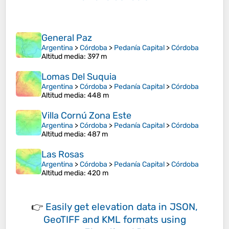
General Paz
Argentina
>
Córdoba
>
Pedanía Capital
>
Córdoba
Altitud media
: 397 m
Lomas Del Suquia
Argentina
>
Córdoba
>
Pedanía Capital
>
Córdoba
Altitud media
: 448 m
Villa Cornú Zona Este
Argentina
>
Córdoba
>
Pedanía Capital
>
Córdoba
Altitud media
: 487 m
Las Rosas
Argentina
>
Córdoba
>
Pedanía Capital
>
Córdoba
Altitud media
: 420 m
👉
Easily
get elevation data in JSON,
GeoTIFF and KML formats
using