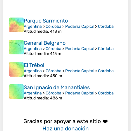
Parque Sarmiento
Argentina
>
Córdoba
>
Pedanía Capital
>
Córdoba
Altitud media
: 418 m
General Belgrano
Argentina
>
Córdoba
>
Pedanía Capital
>
Córdoba
Altitud media
: 415 m
El Trébol
Argentina
>
Córdoba
>
Pedanía Capital
>
Córdoba
Altitud media
: 450 m
San Ignacio de Manantiales
Argentina
>
Córdoba
>
Pedanía Capital
>
Córdoba
Altitud media
: 486 m
Gracias por apoyar a este sitio ❤️
Haz una donación