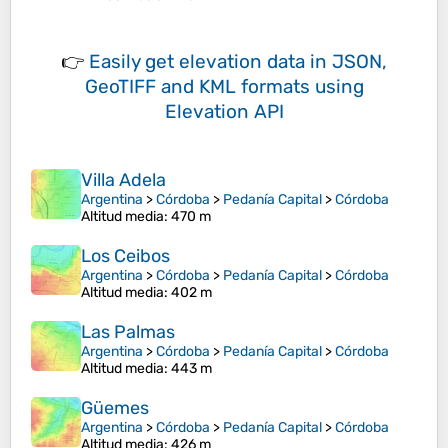
👉
Easily
get elevation data in JSON,
GeoTIFF and KML formats
using
Elevation API
Villa Adela
Argentina
>
Córdoba
>
Pedanía Capital
>
Córdoba
Altitud media
: 470 m
Los Ceibos
Argentina
>
Córdoba
>
Pedanía Capital
>
Córdoba
Altitud media
: 402 m
Las Palmas
Argentina
>
Córdoba
>
Pedanía Capital
>
Córdoba
Altitud media
: 443 m
Güemes
Argentina
>
Córdoba
>
Pedanía Capital
>
Córdoba
Altitud media
: 426 m