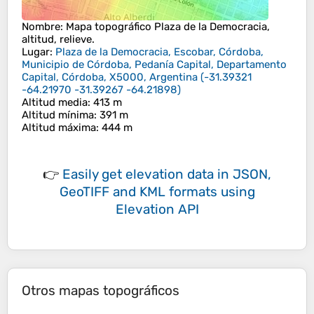
Nombre
: Mapa topográfico
Plaza de la Democracia
,
altitud, relieve.
Lugar
:
Plaza de la Democracia, Escobar, Córdoba,
Municipio de Córdoba, Pedanía Capital, Departamento
Capital, Córdoba, X5000, Argentina
(
-31.39321
-64.21970 -31.39267 -64.21898
)
Altitud media
: 413 m
Altitud mínima
: 391 m
Altitud máxima
: 444 m
👉
Easily
get elevation data in JSON,
GeoTIFF and KML formats
using
Elevation API
Otros mapas topográficos