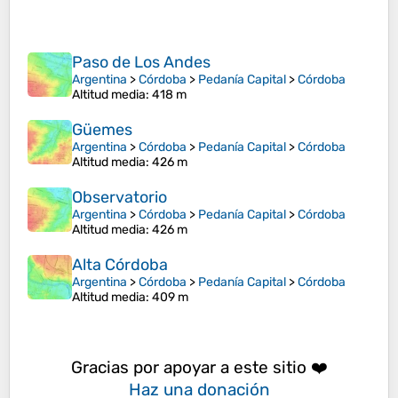
Paso de Los Andes
Argentina
>
Córdoba
>
Pedanía Capital
>
Córdoba
Altitud media
: 418 m
Güemes
Argentina
>
Córdoba
>
Pedanía Capital
>
Córdoba
Altitud media
: 426 m
Observatorio
Argentina
>
Córdoba
>
Pedanía Capital
>
Córdoba
Altitud media
: 426 m
Alta Córdoba
Argentina
>
Córdoba
>
Pedanía Capital
>
Córdoba
Altitud media
: 409 m
Gracias por apoyar a este sitio ❤️
Haz una donación