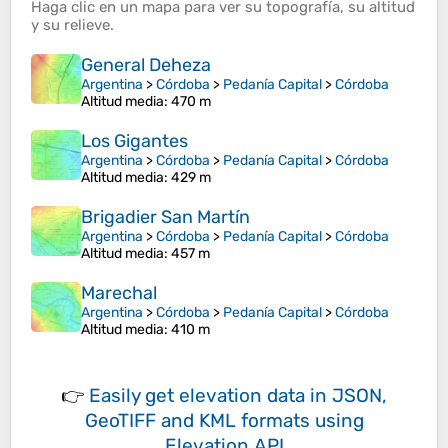
Haga clic en un
mapa
para ver su
topografía
, su
altitud
y su
relieve
.
General Deheza
Argentina
>
Córdoba
>
Pedanía Capital
>
Córdoba
Altitud media
: 470 m
Los Gigantes
Argentina
>
Córdoba
>
Pedanía Capital
>
Córdoba
Altitud media
: 429 m
Brigadier San Martín
Argentina
>
Córdoba
>
Pedanía Capital
>
Córdoba
Altitud media
: 457 m
Marechal
Argentina
>
Córdoba
>
Pedanía Capital
>
Córdoba
Altitud media
: 410 m
👉
Easily
get elevation data in JSON,
GeoTIFF and KML formats
using
Elevation API