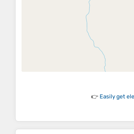
👉
Easily
get el