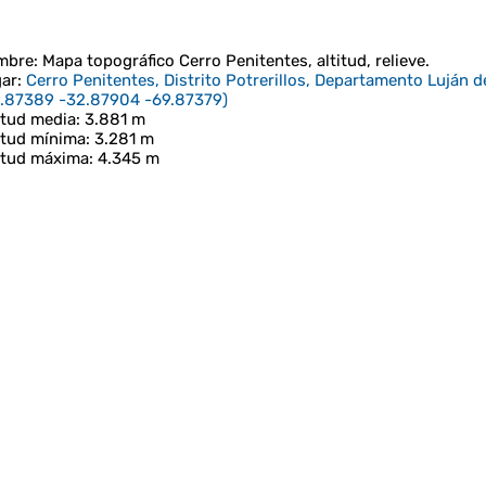
mbre
: Mapa topográfico
Cerro Penitentes
, altitud, relieve.
ar
:
Cerro Penitentes, Distrito Potrerillos, Departamento Luján
.87389 -32.87904 -69.87379
)
itud media
: 3.881 m
itud mínima
: 3.281 m
itud máxima
: 4.345 m