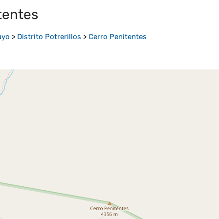
tentes
uyo
>
Distrito Potrerillos
>
Cerro Penitentes