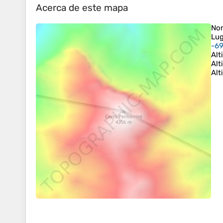
Acerca de este mapa
No
Lug
-69
Alt
Alt
Alt