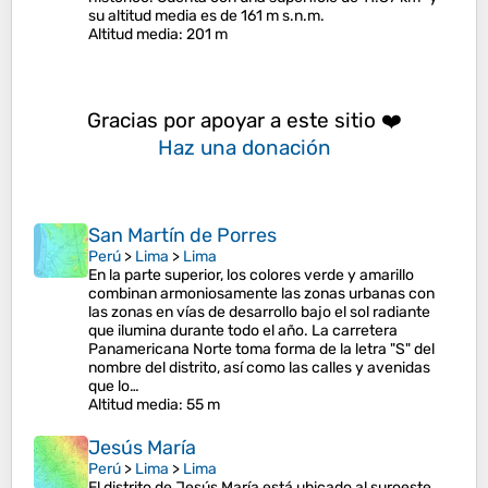
su altitud media es de 161 m s.n.m.
Altitud media
: 201 m
Gracias por apoyar a este sitio ❤️
Haz una donación
San Martín de Porres
Perú
>
Lima
>
Lima
En la parte superior, los colores verde y amarillo
combinan armoniosamente las zonas urbanas con
las zonas en vías de desarrollo bajo el sol radiante
que ilumina durante todo el año. La carretera
Panamericana Norte toma forma de la letra "S" del
nombre del distrito, así como las calles y avenidas
que lo…
Altitud media
: 55 m
Jesús María
Perú
>
Lima
>
Lima
El distrito de Jesús María está ubicado al suroeste