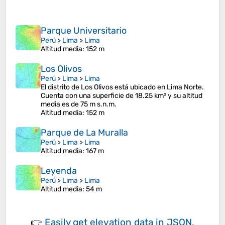
Parque Universitario
Perú
>
Lima
>
Lima
Altitud media
: 152 m
Los Olivos
Perú
>
Lima
>
Lima
El distrito de Los Olivos está ubicado en Lima Norte.
Cuenta con una superficie de 18.25 km² y su altitud
media es de 75 m s.n.m.
Altitud media
: 152 m
Parque de La Muralla
Perú
>
Lima
>
Lima
Altitud media
: 167 m
Leyenda
Perú
>
Lima
>
Lima
Altitud media
: 54 m
👉
Easily
get elevation data in JSON,