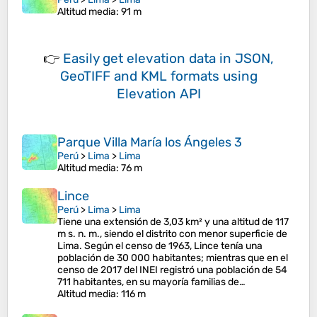
Altitud media
: 91 m
👉
Easily
get elevation data in JSON,
GeoTIFF and KML formats
using
Elevation API
Parque Villa María los Ángeles 3
Perú
>
Lima
>
Lima
Altitud media
: 76 m
Lince
Perú
>
Lima
>
Lima
Tiene una extensión de 3,03 km² y una altitud de 117
m s. n. m., siendo el distrito con menor superficie de
Lima. Según el censo de 1963, Lince tenía una
población de 30 000 habitantes; mientras que en el
censo de 2017 del INEI registró una población de 54
711 habitantes, en su mayoría familias de…
Altitud media
: 116 m