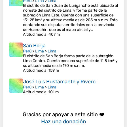
Perú
>
Lima
>
Lima
El distrito de San Juan de Lurigancho está ubicado al
noreste del distrito de Lima, y forma parte de la
subregión Lima Este. Cuenta con una superficie de
131.25 km² y su altitud media es de 205 m s.n.m. Esto
contando sus disputas territoriales con la provincia
de Huarochirí, que es el mapa oficial y…
Altitud media
: 407 m
San Borja
Perú
>
Lima
>
Lima
El distrito de San Borja forma parte de la subregión
Lima Centro. Cuenta con una superficie de 11.5 km² y
su altitud media es de 170 m s.n.m.
Altitud media
: 159 m
José Luis Bustamante y Rivero
Perú
>
Lima
>
Lima
Altitud media
: 101 m
Gracias por apoyar a este sitio ❤️
Haz una donación