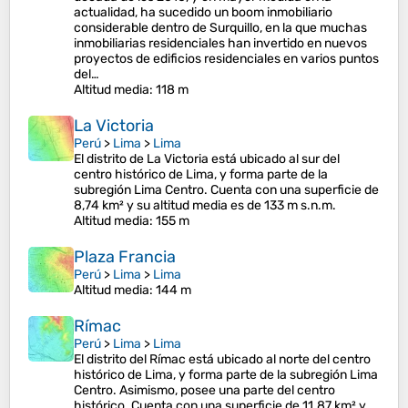
actualidad, ha sucedido un boom inmobiliario
considerable dentro de Surquillo, en la que muchas
inmobiliarias residenciales han invertido en nuevos
proyectos de edificios residenciales en varios puntos
del…
Altitud media
: 118 m
La Victoria
Perú
>
Lima
>
Lima
El distrito de La Victoria está ubicado al sur del
centro histórico de Lima, y forma parte de la
subregión Lima Centro. Cuenta con una superficie de
8,74 km² y su altitud media es de 133 m s.n.m.
Altitud media
: 155 m
Plaza Francia
Perú
>
Lima
>
Lima
Altitud media
: 144 m
Rímac
Perú
>
Lima
>
Lima
El distrito del Rímac está ubicado al norte del centro
histórico de Lima, y forma parte de la subregión Lima
Centro. Asimismo, posee una parte del centro
histórico. Cuenta con una superficie de 11.87 km² y