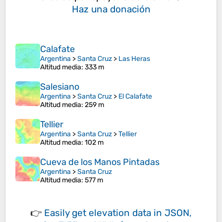
Haz una donación
Calafate
Argentina
>
Santa Cruz
>
Las Heras
Altitud media
: 333 m
Salesiano
Argentina
>
Santa Cruz
>
El Calafate
Altitud media
: 259 m
Tellier
Argentina
>
Santa Cruz
>
Tellier
Altitud media
: 102 m
Cueva de los Manos Pintadas
Argentina
>
Santa Cruz
Altitud media
: 577 m
👉
Easily
get elevation data in JSON,