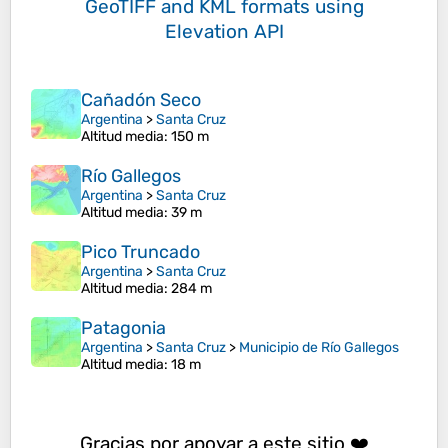
GeoTIFF and KML formats
using
Elevation API
Cañadón Seco
Argentina
>
Santa Cruz
Altitud media
: 150 m
Río Gallegos
Argentina
>
Santa Cruz
Altitud media
: 39 m
Pico Truncado
Argentina
>
Santa Cruz
Altitud media
: 284 m
Patagonia
Argentina
>
Santa Cruz
>
Municipio de Río Gallegos
Altitud media
: 18 m
Gracias por apoyar a este sitio ❤️