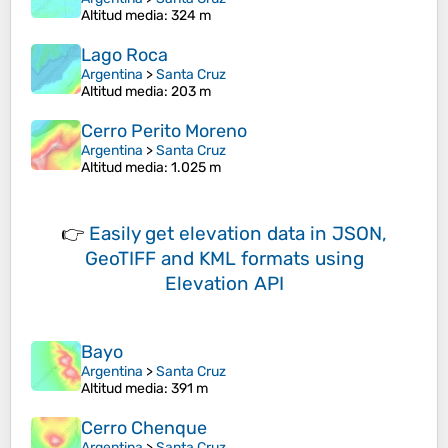
Altitud media
: 324 m
Lago Roca
Argentina
>
Santa Cruz
Altitud media
: 203 m
Cerro Perito Moreno
Argentina
>
Santa Cruz
Altitud media
: 1.025 m
👉
Easily
get elevation data in JSON,
GeoTIFF and KML formats
using
Elevation API
Bayo
Argentina
>
Santa Cruz
Altitud media
: 391 m
Cerro Chenque
Argentina
>
Santa Cruz