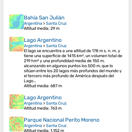
Bahía San Julián
Argentina
>
Santa Cruz
Altitud media
: 29 m
Lago Argentino
Argentina
>
Santa Cruz
El lago se encuentra a una altitud de 178 m s. n. m. y
tiene una superficie de 1415 km², un volumen total de
219 hm³ y una profundidad media de 150 m,
alcanzando en algunos puntos los 500 m, que lo
sitúan entre los 20 lagos más profundos del mundo y
el tercero más profundo de América después del
Lago…
Altitud media
: 687 m
Lago Argentino
Argentina
>
Santa Cruz
Altitud media
: 763 m
Parque Nacional Perito Moreno
Argentina
>
Santa Cruz
Altitud media
: 1.152 m