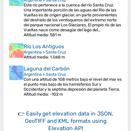
Argentina
>
Santa Cruz
Este río pertenece a la cuenca del río Santa Cruz.
Una importante porción de las aguas del Río de las
Vueltas es de origen glaciar, en parte provenientes
del deshielo de los ventisqueros del extremo norte
del parque nacional Los Glaciares. El propio río de las
Vueltas nace como desagüe del lago del…
Altitud media
: 581 m
Río Los Antiguos
Argentina
>
Santa Cruz
Altitud media
: 1.068 m
Laguna del Carbón
Argentina
>
Santa Cruz
Con una altitud de 108 metros bajo el nivel del mar es
el punto más bajo de los hemisferios Sur y
Occidental y la séptima depresión del planeta Tierra.​
Altitud media
: -102 m
👉
Easily
get elevation data in JSON,
GeoTIFF and KML formats
using
Elevation API