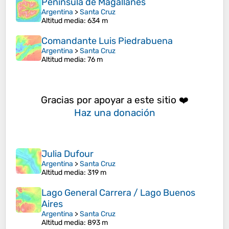
Península de Magallanes
Argentina
>
Santa Cruz
Altitud media
: 634 m
Comandante Luis Piedrabuena
Argentina
>
Santa Cruz
Altitud media
: 76 m
Gracias por apoyar a este sitio ❤️
Haz una donación
Julia Dufour
Argentina
>
Santa Cruz
Altitud media
: 319 m
Lago General Carrera / Lago Buenos
Aires
Argentina
>
Santa Cruz
Altitud media
: 893 m