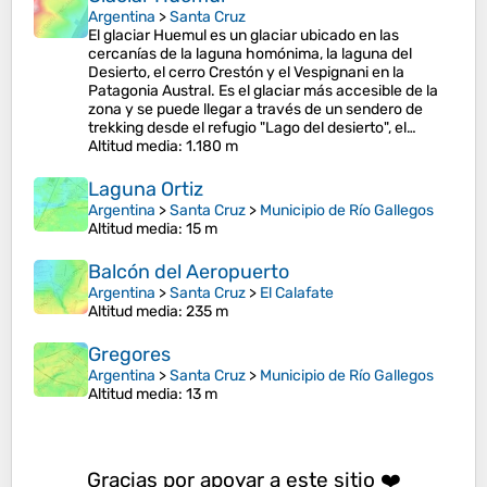
Argentina
>
Santa Cruz
El glaciar Huemul es un glaciar ubicado en las
cercanías de la laguna homónima, la laguna del
Desierto, el cerro Crestón y el Vespignani en la
Patagonia Austral.​​ Es el glaciar más accesible de la
zona y se puede llegar a través de un sendero de
trekking desde el refugio "Lago del desierto"​, el…
Altitud media
: 1.180 m
Laguna Ortiz
Argentina
>
Santa Cruz
>
Municipio de Río Gallegos
Altitud media
: 15 m
Balcón del Aeropuerto
Argentina
>
Santa Cruz
>
El Calafate
Altitud media
: 235 m
Gregores
Argentina
>
Santa Cruz
>
Municipio de Río Gallegos
Altitud media
: 13 m
Gracias por apoyar a este sitio ❤️