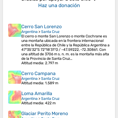
Haz una donación
Cerro San Lorenzo
Argentina
>
Santa Cruz
El cerro o monte San Lorenzo o monte Cochrane es
una montaña ubicada en la frontera internacional
entre la República de Chile y la República Argentina a
47°35′32″S 72°18′31″O / -47.59222, -72.30861. Con
una altitud de 3706 m s. n. m. es la montaña más alta
de la Provincia de Santa Cruz…
Altitud media
: 2.797 m
Cerro Campana
Argentina
>
Santa Cruz
Altitud media
: 1.589 m
Loma Amarilla
Argentina
>
Santa Cruz
Altitud media
: 422 m
Glaciar Perito Moreno