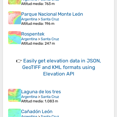
Altitud media
: 763 m
Parque Nacional Monte León
Argentina
>
Santa Cruz
Altitud media
: 196 m
Rospentek
Argentina
>
Santa Cruz
Altitud media
: 247 m
👉
Easily
get elevation data in JSON,
GeoTIFF and KML formats
using
Elevation API
Laguna de los tres
Argentina
>
Santa Cruz
Altitud media
: 1.083 m
Cañadón León
Argentina
>
Santa Cruz