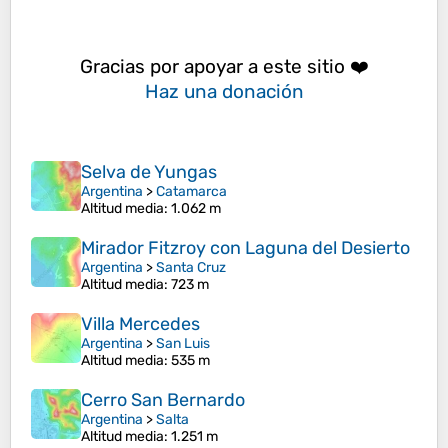
Gracias por apoyar a este sitio ❤️
Haz una donación
Selva de Yungas
Argentina
>
Catamarca
Altitud media
: 1.062 m
Mirador Fitzroy con Laguna del Desierto
Argentina
>
Santa Cruz
Altitud media
: 723 m
Villa Mercedes
Argentina
>
San Luis
Altitud media
: 535 m
Cerro San Bernardo
Argentina
>
Salta
Altitud media
: 1.251 m