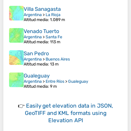
Villa Sanagasta
Argentina
>
La Rioja
Altitud media
: 1.089 m
Venado Tuerto
Argentina
>
Santa Fe
Altitud media
: 113 m
San Pedro
Argentina
>
Buenos Aires
Altitud media
: 13 m
Gualeguay
Argentina
>
Entre Ríos
>
Gualeguay
Altitud media
: 9 m
👉
Easily
get elevation data in JSON,
GeoTIFF and KML formats
using
Elevation API