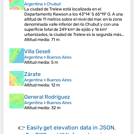
Argentina
>
Chubut
La ciudad de Trelew está localizada en el
Departamento Rawson a los 43°14′ S 65°19′ O. A una
altitud de 11 metros sobre el nivel del mar, en la zona
denominada valle inferior del río Chubut y con una
superficie total de 249 km² de ejido y 16 km²
urbanizados, la ciudad de Trelew es la segunda más…
Altitud media
: 71 m
Villa Gesell
Argentina
>
Buenos Aires
Altitud media
: 5 m
Zárate
Argentina
>
Buenos Aires
Altitud media
: 12 m
General Rodríguez
Argentina
>
Buenos Aires
Altitud media
: 32 m
👉
Easily
get elevation data in JSON,