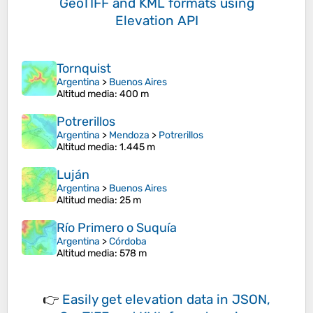
GeoTIFF and KML formats
using
Elevation API
Tornquist
Argentina
>
Buenos Aires
Altitud media
: 400 m
Potrerillos
Argentina
>
Mendoza
>
Potrerillos
Altitud media
: 1.445 m
Luján
Argentina
>
Buenos Aires
Altitud media
: 25 m
Río Primero o Suquía
Argentina
>
Córdoba
Altitud media
: 578 m
👉
Easily
get elevation data in JSON,