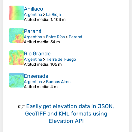
Anillaco
Argentina
>
La Rioja
Altitud media
: 1.403 m
Paraná
Argentina
>
Entre Ríos
>
Paraná
Altitud media
: 34 m
Rio Grande
Argentina
>
Tierra del Fuego
Altitud media
: 105 m
Ensenada
Argentina
>
Buenos Aires
Altitud media
: 4 m
👉
Easily
get elevation data in JSON,
GeoTIFF and KML formats
using
Elevation API