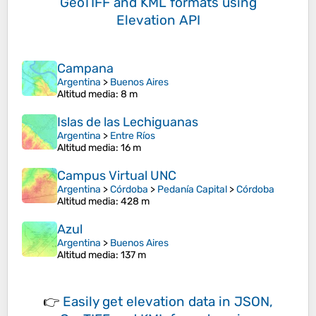
GeoTIFF and KML formats
using
Elevation API
Campana
Argentina
>
Buenos Aires
Altitud media
: 8 m
Islas de las Lechiguanas
Argentina
>
Entre Ríos
Altitud media
: 16 m
Campus Virtual UNC
Argentina
>
Córdoba
>
Pedanía Capital
>
Córdoba
Altitud media
: 428 m
Azul
Argentina
>
Buenos Aires
Altitud media
: 137 m
👉
Easily
get elevation data in JSON,