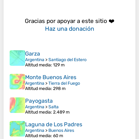
Gracias por apoyar a este sitio ❤️
Haz una donación
Garza
Argentina
>
Santiago del Estero
Altitud media
: 129 m
Monte Buenos Aires
Argentina
>
Tierra del Fuego
Altitud media
: 298 m
Payogasta
Argentina
>
Salta
Altitud media
: 2.489 m
Laguna de Los Padres
Argentina
>
Buenos Aires
Altitud media
: 60 m