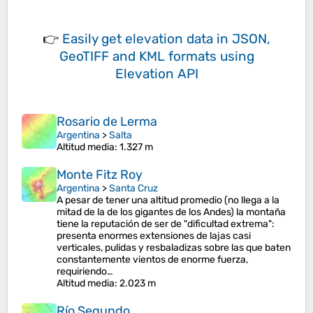
👉
Easily
get elevation data in JSON,
GeoTIFF and KML formats
using
Elevation API
Rosario de Lerma
Argentina
>
Salta
Altitud media
: 1.327 m
Monte Fitz Roy
Argentina
>
Santa Cruz
A pesar de tener una altitud promedio (no llega a la
mitad de la de los gigantes de los Andes) la montaña
tiene la reputación de ser de "dificultad extrema":
presenta enormes extensiones de lajas casi
verticales, pulidas y resbaladizas sobre las que baten
constantemente vientos de enorme fuerza,
requiriendo…
Altitud media
: 2.023 m
Río Segundo