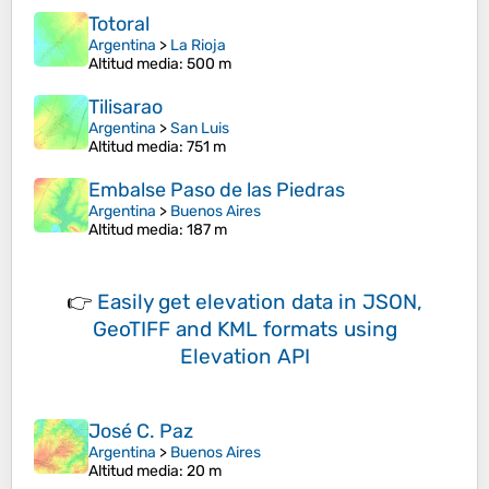
Totoral
Argentina
>
La Rioja
Altitud media
: 500 m
Tilisarao
Argentina
>
San Luis
Altitud media
: 751 m
Embalse Paso de las Piedras
Argentina
>
Buenos Aires
Altitud media
: 187 m
👉
Easily
get elevation data in JSON,
GeoTIFF and KML formats
using
Elevation API
José C. Paz
Argentina
>
Buenos Aires
Altitud media
: 20 m