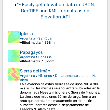
👉
Easily
get elevation data in JSON,
GeoTIFF and KML formats
using
Elevation API
Iglesia
Argentina
>
San Juan
Altitud media
: 1.898 m
Papagayos
Argentina
>
San Luis
Altitud media
: 1.029 m
Sierra del Imán
Argentina
>
Misiones
>
Departamento Leandro N.
Alem
La elevación de estas sierras es de unos 700 a 800
m s. n. m., las mismas se encuentran ubicadas en la
denominada Meseta misionera o Sierra de Misiones.
La sierra que mide unos 50 km de largo, forma un
arco que corre aproximadamente en dirección
suroeste-noreste desde el departamento de
Leandro N. Alem hasta…