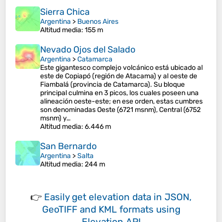
Sierra Chica
Argentina
>
Buenos Aires
Altitud media
: 155 m
Nevado Ojos del Salado
Argentina
>
Catamarca
Este gigantesco complejo volcánico está ubicado al
este de Copiapó (región de Atacama) y al oeste de
Fiambalá (provincia de Catamarca). Su bloque
principal culmina en 3 picos, los cuales poseen una
alineación oeste-este; en ese orden, estas cumbres
son denominadas Oeste (6721 msnm), Central (6752
msnm) y…
Altitud media
: 6.446 m
San Bernardo
Argentina
>
Salta
Altitud media
: 244 m
👉
Easily
get elevation data in JSON,
GeoTIFF and KML formats
using
Elevation API