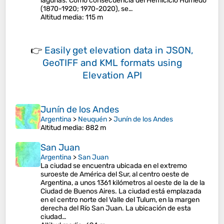
lagunas. Como consecuencia del Hemiciclo Húmedo
(1870-1920; 1970-2020), se…
Altitud media
: 115 m
👉
Easily
get elevation data in JSON,
GeoTIFF and KML formats
using
Elevation API
Junín de los Andes
Argentina
>
Neuquén
>
Junín de los Andes
Altitud media
: 882 m
San Juan
Argentina
>
San Juan
La ciudad se encuentra ubicada en el extremo
suroeste de América del Sur, al centro oeste de
Argentina, a unos 1361 kilómetros al oeste de la de la
Ciudad de Buenos Aires. La ciudad está emplazada
en el centro norte del Valle del Tulum, en la margen
derecha del Río San Juan. La ubicación de esta
ciudad…