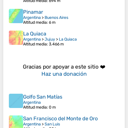
Altitud media
: 694 m
Pinamar
Argentina
>
Buenos Aires
Altitud media
: 6 m
La Quiaca
Argentina
>
Jujuy
>
La Quiaca
Altitud media
: 3.466 m
Gracias por apoyar a este sitio ❤️
Haz una donación
Golfo San Matías
Argentina
Altitud media
: 0 m
San Francisco del Monte de Oro
Argentina
>
San Luis