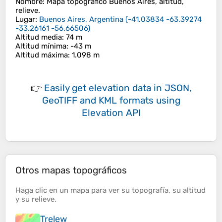
Nombre
: Mapa topográfico
Buenos Aires
, altitud,
relieve.
Lugar
:
Buenos Aires, Argentina
(
-41.03834 -63.39274
-33.26161 -56.66506
)
Altitud media
: 74 m
Altitud mínima
: -43 m
Altitud máxima
: 1.098 m
👉
Easily
get elevation data in JSON,
GeoTIFF and KML formats
using
Elevation API
Otros mapas topográficos
Haga clic en un
mapa
para ver su
topografía
, su
altitud
y su
relieve
.
Trelew