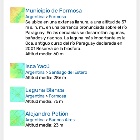
Municipio de Formosa
Argentina
>
Formosa
Se ubica en una extensa llanura, a una altitud de 57
m s. n. m., en una barranca pronunciada sobre el río
Paraguay. En las cercanías se desarrollan lagunas,
bañados y riachos. La laguna más importante es la
Oca, antiguo curso del río Paraguay declarada en
2001 Reserva de la biosfera.
Altitud media
: 60 m
Isca Yacú
Argentina
>
Santiago del Estero
Altitud media
: 286 m
Laguna Blanca
Argentina
>
Formosa
Altitud media
: 76 m
Alejandro Petión
Argentina
>
Buenos Aires
Altitud media
: 23 m