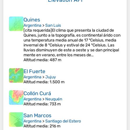
Quines
Argentina
>
San Luis
[cita requerida]El clima que presenta la ciudad de
Quines, junto a la topografía, es continental árido con
una temperatura media anual de 17 °Celsius, media
invernal de 8 °Celsius y estival de 24 °Celsius. Las
lluvias disminuyen de este a oeste y se dan principal
mente en verano, entre los meses de…
Altitud media
: 487 m
El Fuerte
Argentina
>
Jujuy
Altitud media
: 1.500 m
Collón Curá
Argentina
>
Neuquén
Altitud media
: 733 m
San Marcos
Argentina
>
Santiago del Estero
Altitud media
: 216 m