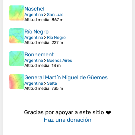
Naschel
Argentina
>
San Luis
Altitud media
: 867 m
Río Negro
Argentina
>
Río Negro
Altitud media
: 227 m
Bonnement
Argentina
>
Buenos Aires
Altitud media
: 18 m
General Martín Miguel de Güemes
Argentina
>
Salta
Altitud media
: 735 m
Gracias por apoyar a este sitio ❤️
Haz una donación