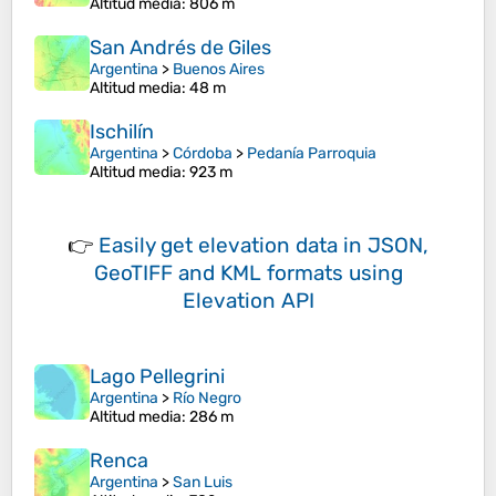
Altitud media
: 806 m
San Andrés de Giles
Argentina
>
Buenos Aires
Altitud media
: 48 m
Ischilín
Argentina
>
Córdoba
>
Pedanía Parroquia
Altitud media
: 923 m
👉
Easily
get elevation data in JSON,
GeoTIFF and KML formats
using
Elevation API
Lago Pellegrini
Argentina
>
Río Negro
Altitud media
: 286 m
Renca
Argentina
>
San Luis