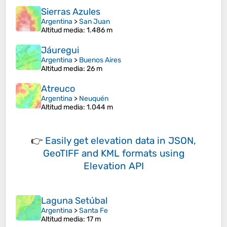
Sierras Azules
Argentina
>
San Juan
Altitud media
: 1.486 m
Jáuregui
Argentina
>
Buenos Aires
Altitud media
: 26 m
Atreuco
Argentina
>
Neuquén
Altitud media
: 1.044 m
👉
Easily
get elevation data in JSON,
GeoTIFF and KML formats
using
Elevation API
Laguna Setúbal
Argentina
>
Santa Fe
Altitud media
: 17 m