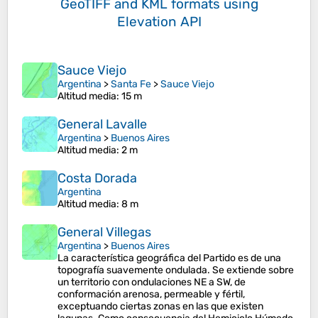
GeoTIFF and KML formats
using
Elevation API
Sauce Viejo
Argentina
>
Santa Fe
>
Sauce Viejo
Altitud media
: 15 m
General Lavalle
Argentina
>
Buenos Aires
Altitud media
: 2 m
Costa Dorada
Argentina
Altitud media
: 8 m
General Villegas
Argentina
>
Buenos Aires
La característica geográfica del Partido es de una
topografía suavemente ondulada. Se extiende sobre
un territorio con ondulaciones NE a SW, de
conformación arenosa, permeable y fértil,
exceptuando ciertas zonas en las que existen