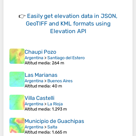
👉
Easily
get elevation data in JSON,
GeoTIFF and KML formats
using
Elevation API
Chaupi Pozo
Argentina
>
Santiago del Estero
Altitud media
: 264 m
Las Marianas
Argentina
>
Buenos Aires
Altitud media
: 40 m
Villa Castelli
Argentina
>
La Rioja
Altitud media
: 1.293 m
Municipio de Guachipas
Argentina
>
Salta
Altitud media
: 1.665 m