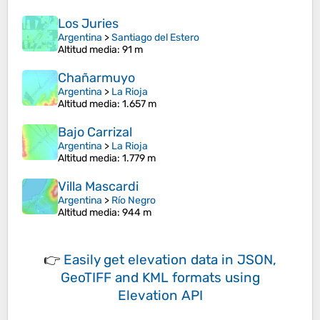
Los Juries
Argentina
>
Santiago del Estero
Altitud media
: 91 m
Chañarmuyo
Argentina
>
La Rioja
Altitud media
: 1.657 m
Bajo Carrizal
Argentina
>
La Rioja
Altitud media
: 1.779 m
Villa Mascardi
Argentina
>
Río Negro
Altitud media
: 944 m
👉
Easily
get elevation data in JSON,
GeoTIFF and KML formats
using
Elevation API