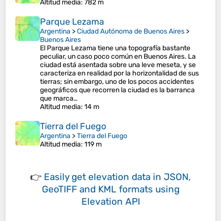
Altitud media
: 782 m
Parque Lezama
Argentina
>
Ciudad Autónoma de Buenos Aires
>
Buenos Aires
El Parque Lezama tiene una topografía bastante
peculiar, un caso poco común en Buenos Aires. La
ciudad está asentada sobre una leve meseta, y se
caracteriza en realidad por la horizontalidad de sus
tierras; sin embargo, uno de los pocos accidentes
geográficos que recorren la ciudad es la barranca
que marca…
Altitud media
: 14 m
Tierra del Fuego
Argentina
>
Tierra del Fuego
Altitud media
: 119 m
👉
Easily
get elevation data in JSON,
GeoTIFF and KML formats
using
Elevation API