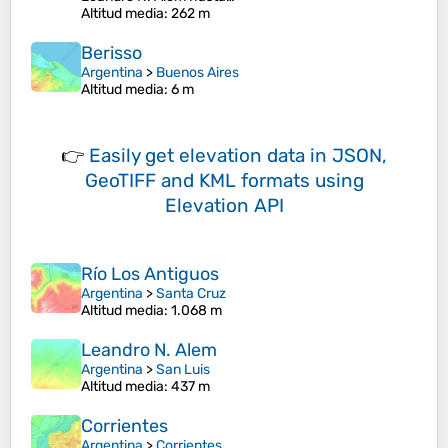
Altitud media
: 262 m
Berisso
Argentina
>
Buenos Aires
Altitud media
: 6 m
👉
Easily
get elevation data in JSON,
GeoTIFF and KML formats
using
Elevation API
Río Los Antiguos
Argentina
>
Santa Cruz
Altitud media
: 1.068 m
Leandro N. Alem
Argentina
>
San Luis
Altitud media
: 437 m
Corrientes
Argentina
>
Corrientes